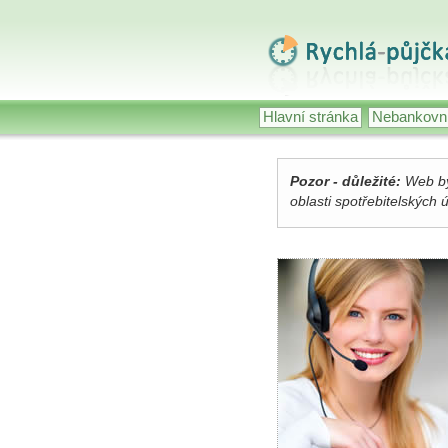
Hlavní stránka
Nebankovní
Pozor - důležité:
Web by
oblasti spotřebitelských 