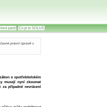
hové pasti
Co je to SOLUS
časné právní úpravě v
 zákon o spotřebitelském
ky musejí nyní zkoumat
t za případné nevrácení
 o půjčce může proběhnout