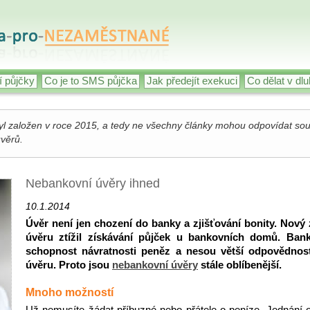
 půjčky
Co je to SMS půjčka
Jak předejít exekuci
Co dělat v dlu
l založen v roce 2015, a tedy ne všechny články mohou odpovídat sou
úvěrů.
Nebankovní úvěry ihned
10.1.2014
Úvěr není jen chození do banky a zjišťování bonity. Nový
úvěru ztížil získávání půjček u bankovních domů. Ban
schopnost návratnosti peněz a nesou větší odpovědnos
úvěru. Proto jsou
nebankovní úvěry
stále oblíbenější.
Mnoho možností
Už nemusíte žádat příbuzné nebo přátele o peníze. Jednání