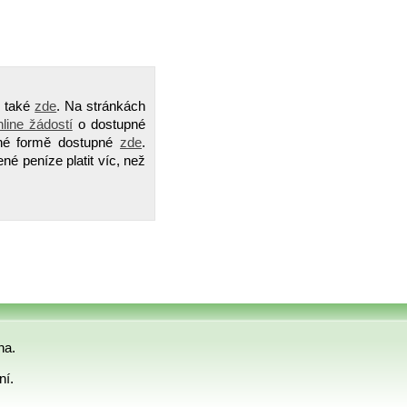
o také
zde
. Na stránkách
nline žádostí
o dostupné
hé formě dostupné
zde
.
ené peníze platit víc, než
na.
ní.