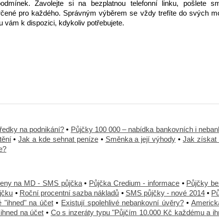
dmínek. Zavolejte si na bezplatnou telefonní linku, pošlete s
rčené pro každého. Správným výběrem se vždy trefíte do svých mo
ou vám k dispozici, kdykoliv potřebujete.
tředky na podnikání?
•
Půjčky 100 000 – nabídka bankovních i neban
tění
•
Jak a kde sehnat peníze
•
Směnka a její výhody
•
Jak získat 
e?
ženy na MD - SMS půjčka
•
Půjčka Credium - informace
•
Půjčky be
ůjčku
•
Roční procentní sazba nákladů
•
SMS půjčky - nové 2014
•
Pů
 "ihned" na účet
•
Existují spolehlivé nebankovní úvěry?
•
Americk
ihned na účet
•
Co s inzeráty typu "Půjčím 10.000 Kč každému a ih