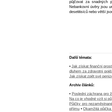
půjčovat za snadných po
Nebankovní úvěry jsou u
desetitisíců nebo větší js
Další témata:
•
Jak získat finanční pros
dluhem za zdravotní pojiš
Jak získat zpět své peníz
Archiv článků:
•
Poslední záchrana pro 
Na co je vhodné vzít si p
Půjčky pro nezaměstnané
příjmu
•
Okamžitá půjčka 