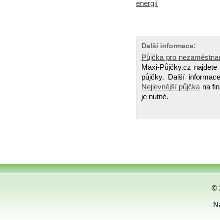
energií
Další informace:
Půjčka pro nezaměstna
Maxi-Půjčky.cz najdete
půjčky. Další informa
Nejlevnější půjčka
na fin
je nutné.
© 
Na