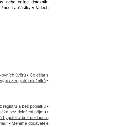
ms nebo online dotazník.
žností a částky v řádech
kovních úvěrů
•
Co dělat s
výpis z registru dlužníků
•
z registru a bez poplatků
•
jčka bez doložení příjmu
•
á hypotéka bez dokladu o
ned"
•
Měníme dodavatele