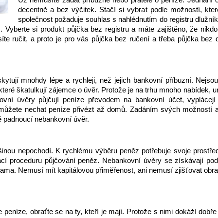
decentně a bez výčitek. Stačí si vybrat podle možností, kt
společnost požaduje souhlas s nahlédnutím do registru dlužní
. Vyberte si produkt půjčka bez registru a máte zajištěno, že nik
íte ručit, a proto je pro vás půjčka bez ručení a třeba půjčka bez
ytují mnohdy lépe a rychleji, než jejich bankovní příbuzní. Nejso
 které škatulkují zájemce o úvěr. Protože je na trhu mnoho nabídek, 
vní úvěry půjčují peníze převodem na bankovní účet, vyplácejí 
můžete nechat peníze přivézt až domů. Zadáním svých možností a
ě padnoucí nebankovní úvěr.
inou nepochodí. K rychlému výběru peněz potřebuje svoje prostřed
ací proceduru půjčování peněz. Nebankovní úvěry se získávají podle
ama. Nemusí mít kapitálovou přiměřenost, ani nemusí zjišťovat obrat
 peníze, obraťte se na ty, kteří je mají. Protože s nimi dokáží dobře