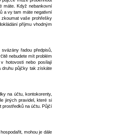
eré máte. Když nebankovní
ků a vy tam máte negativní
do zkoumat vaše prohřešky
 dokládání příjmu vhodným
u svázány řadou předpisů,
určitě nebudete mít problém
v hotovosti nebo posílají
 druhu půjčky tak získáte
ky na účtu, kontokorenty,
 jiných pravidel, které si
 prostředků na účtu. Půjčí
 hospodařit, mohou je dále