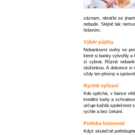
záznam, obraťte se jinam
nebude. Stejně tak nemus
řešením.
Výběr půjčky
Nebankovní úvěry se posk
které si banky vytvořily a
si vybrat. Různé nebanko
složenkou. A dokonce si 
vždy ten přesný a správn
Rychlé vyřízení
Kdo spěchá, v bance větš
kreditní karty a schvalov
určuje každá společnost s
rychle a bez čekání.
Potřeba hotovosti
Když skutečně potřebujete