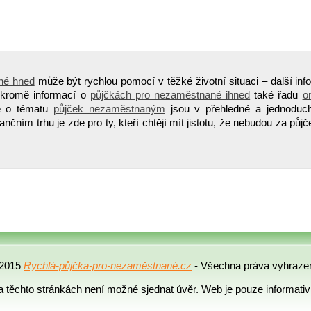
né hned
může být rychlou pomocí v těžké životní situaci – další inf
 kromě informací o
půjčkách pro nezaměstnané ihned
také řadu
o
ce o tématu
půjček nezaměstnaným
jsou v přehledné a jednoduc
ančním trhu je zde pro ty, kteří chtějí mít jistotu, že nebudou za půjč
2015
Rychlá-půjčka-pro-nezaměstnané.cz
- Všechna práva vyhraze
 těchto stránkách není možné sjednat úvěr. Web je pouze informativ