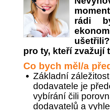
Nevy
momentá
rádi b
ekonomi
ušetřil
pro ty, kteří zvažují
Co bych měl/a pře
Základní záležitos
dodavatele je před
vybírání čili poro
dodavatelů a vyhl