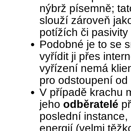
nýbrž písemně; ta
slouží zároveň jak
potížích či pasivit
Podobné je to se 
vyřídit ji přes inte
vyřízení nemá klien
pro odstoupení od
V případě krachu 
jeho
odběratelé
př
poslední instance,
energií (velmi těžk