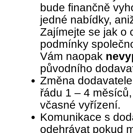
bude finančně vyh
jedné nabídky, aniž
Zajímejte se jak o 
podmínky společno
Vám naopak
nevyp
původního dodavat
Změna dodavatele 
řádu 1 – 4 měsíců, 
včasné vyřízení.
Komunikace s dod
odehrávat pokud m