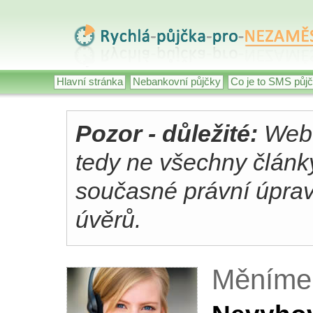
Hlavní stránka
Nebankovní půjčky
Co je to SMS půj
Pozor - důležité:
Web 
tedy ne všechny člán
současné právní úpravě
úvěrů.
Měníme 