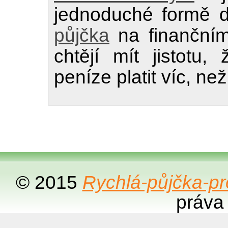
jednoduché formě 
půjčka
na finančním 
chtějí mít jistotu
peníze platit víc, než
© 2015
Rychlá-půjčka-p
práva