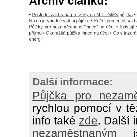
Archiv článků:
•
Poslední záchrana pro ženy na MD - SMS půjčka
Na co je vhodné vzít si půjčku
•
Roční procentní sazb
Půjčky pro nezaměstnané "ihned" na účet
•
Existují
příjmu
•
Okamžitá půjčka ihned na účet
•
Co s inzerá
energií
Další informace:
Půjčka pro nezam
rychlou pomocí v těž
info také
zde
. Další
nezaměstnaným
js