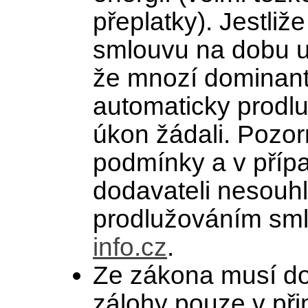
přeplatky). Jestli
smlouvu na dobu ur
že mnozí dominant
automaticky prodluž
úkon žádali. Pozor
podmínky a v příp
dodavateli nesouh
prodlužováním sm
info.cz
.
Ze zákona musí do
zálohy pouze v při