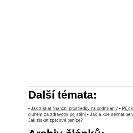
Další témata:
•
Jak získat finanční prostředky na podnikání?
•
Půjčk
dluhem za zdravotní pojištění
•
Jak a kde sehnat pen
Jak získat zpět své peníze?