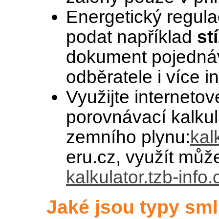
Energetický regul
podat například
st
dokument pojednáv
odběratele i více 
Využijte internetov
porovnávací kalkul
zemního plynu:
kal
eru.cz, využít můž
kalkulator.tzb-info.
Jaké jsou typy sm